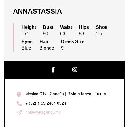
ANNASTASSIA
Height
Bust
Waist
Hips
Shoe
175
90
63
93
5.5
Eyes
Hair
Dress Size
Blue
Blonde
9
Facebook
Instagram
Mexico City | Cancún | Riviera Maya | Tulum
+ (52) 1 55 2404 0924
hola@ykagency.mx