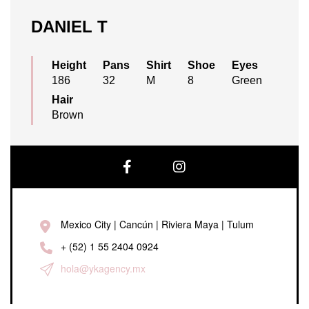
DANIEL T
Height
Pans
Shirt
Shoe
Eyes
186
32
M
8
Green
Hair
Brown
Facebook
Instagram
Mexico City | Cancún | Riviera Maya | Tulum
+ (52) 1 55 2404 0924
hola@ykagency.mx