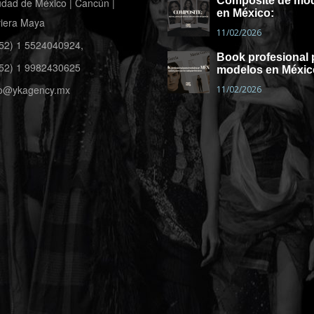
Composite de mod
udad de México | Cancún |
en México:
viera Maya
11/02/2026
(52) 1 5524040924,
Book profesional 
(52) 1 9982430625
modelos en Méxic
fo@ykagency.mx
11/02/2026