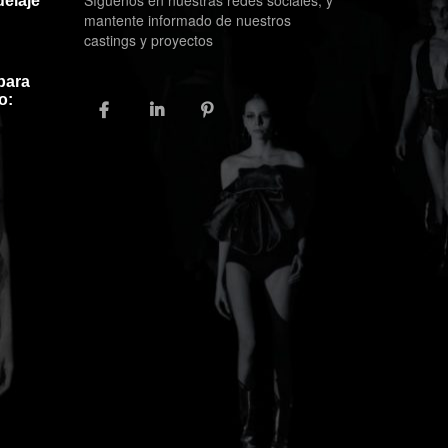
Síguenos en nuestras redes sociales, y
elaje
mantente informado de nuestros
castings y proyectos
para
o:
FACEBOOK
LINKEDIN
PINTEREST