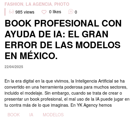
Categories
FASHION
,
LA AGENCIA
,
PHOTO
0
likes
985
views
0
BOOK PROFESIONAL CON
AYUDA DE IA: EL GRAN
ERROR DE LAS MODELOS
EN MÉXICO.
22/04/2025
En la era digital en la que vivimos, la Inteligencia Artificial se ha
convertido en una herramienta poderosa para muchos sectores,
incluido el modelaje. Sin embargo, cuando se trata de crear o
presentar un book profesional, el mal uso de la IA puede jugar en
tu contra más de lo que imaginas. En YK Agency hemos
Tags
BOOK
IA
MODELOS