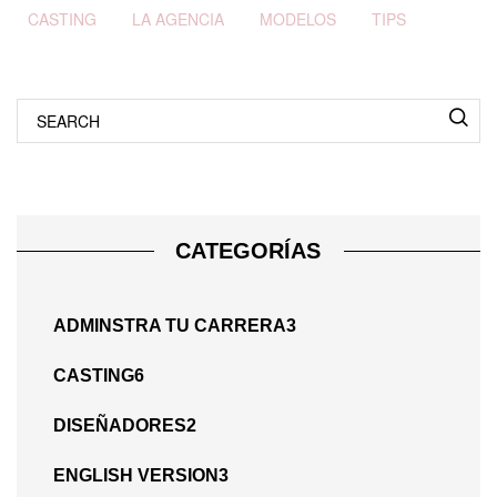
Tags
CASTING
LA AGENCIA
MODELOS
TIPS
Search
for:
CATEGORÍAS
ADMINSTRA TU CARRERA
3
CASTING
6
DISEÑADORES
2
ENGLISH VERSION
3