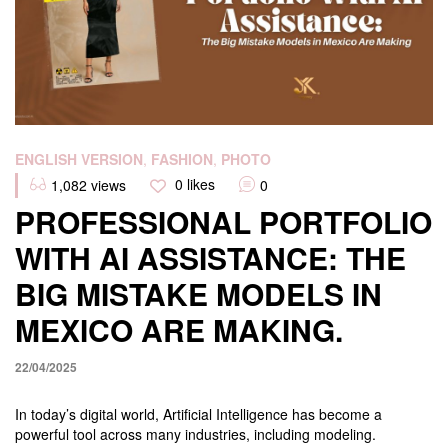
Categories
ENGLISH VERSION
,
FASHION
,
PHOTO
0
likes
1,082
views
0
PROFESSIONAL PORTFOLIO
WITH AI ASSISTANCE: THE
BIG MISTAKE MODELS IN
MEXICO ARE MAKING.
22/04/2025
In today’s digital world, Artificial Intelligence has become a
powerful tool across many industries, including modeling.