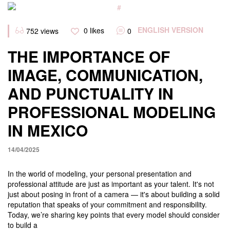
Categories
ENGLISH VERSION
0
likes
752
views
0
THE IMPORTANCE OF
IMAGE, COMMUNICATION,
AND PUNCTUALITY IN
PROFESSIONAL MODELING
IN MEXICO
14/04/2025
In the world of modeling, your personal presentation and
professional attitude are just as important as your talent. It's not
just about posing in front of a camera — it's about building a solid
reputation that speaks of your commitment and responsibility.
Today, we’re sharing key points that every model should consider
to build a