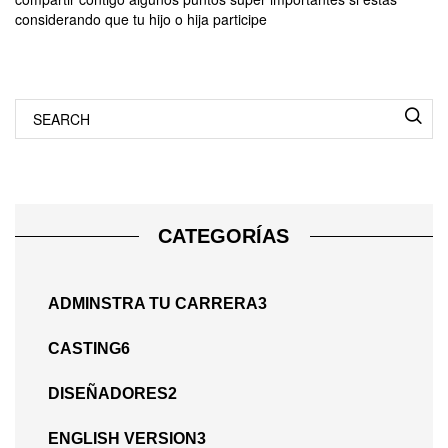
considerando que tu hijo o hija participe
Search
for:
CATEGORÍAS
ADMINSTRA TU CARRERA
3
CASTING
6
DISEÑADORES
2
ENGLISH VERSION
3