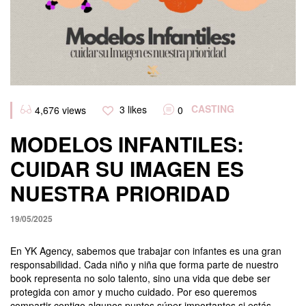
Categories
CASTING
3
likes
4,676
views
0
MODELOS INFANTILES:
CUIDAR SU IMAGEN ES
NUESTRA PRIORIDAD
19/05/2025
En YK Agency, sabemos que trabajar con infantes es una gran
responsabilidad. Cada niño y niña que forma parte de nuestro
book representa no solo talento, sino una vida que debe ser
protegida con amor y mucho cuidado. Por eso queremos
compartir contigo algunos puntos súper importantes si estás